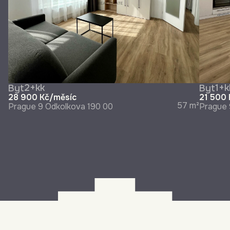
2+kk
1+k
Byt
Byt
28 900 Kč/měsíc
21 500
57 m²
Prague 9
Odkolkova 190 00
Prague 